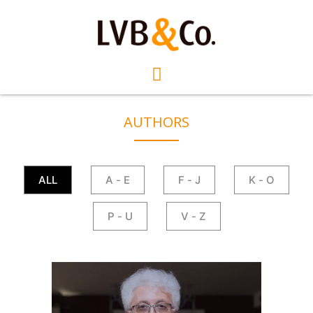
AUTHORS
ALL
A - E
F - J
K - O
P - U
V - Z